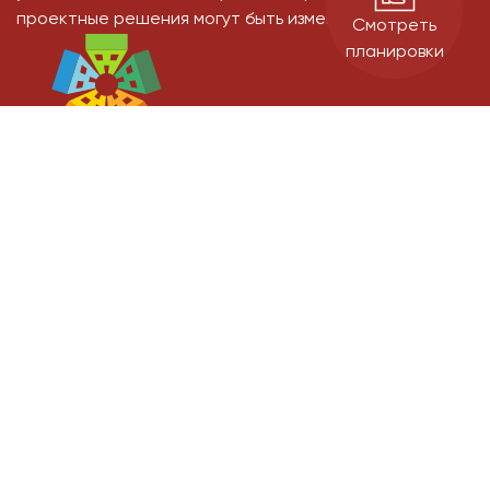
проектные решения могут быть изменены
Смотреть
планировки
Застройщик: ООО СЗ "Старт-Строй" - дом 11, ООО СЗ "ИДК" - дом 9.
Проектные декларации на сайте наш.дом.рф.
Официальный сайт. Не является публичной офертой.
Гарантийный отдел
Согласие на
обработку Персональных данных