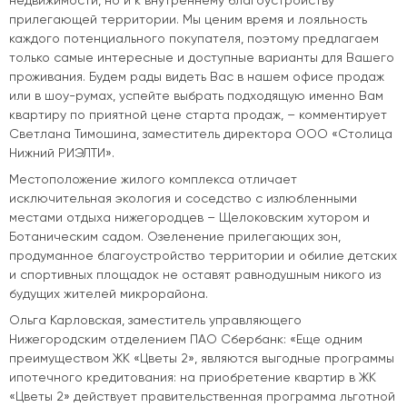
недвижимости, но и к внутреннему благоустройству
прилегающей территории. Мы ценим время и лояльность
каждого потенциального покупателя, поэтому предлагаем
только самые интересные и доступные варианты для Вашего
проживания. Будем рады видеть Вас в нашем офисе продаж
или в шоу-румах, успейте выбрать подходящую именно Вам
квартиру по приятной цене старта продаж, – комментирует
Светлана Тимошина, заместитель директора ООО «Столица
Нижний РИЭЛТИ».
Местоположение жилого комплекса отличает
исключительная экология и соседство с излюбленными
местами отдыха нижегородцев – Щелоковским хутором и
Ботаническим садом. Озеленение прилегающих зон,
продуманное благоустройство территории и обилие детских
и спортивных площадок не оставят равнодушным никого из
будущих жителей микрорайона.
Ольга Карловская, заместитель управляющего
Нижегородским отделением ПАО Сбербанк: «Еще одним
преимуществом ЖК «Цветы 2», являются выгодные программы
ипотечного кредитования: на приобретение квартир в ЖК
«Цветы 2» действует правительственная программа льготной