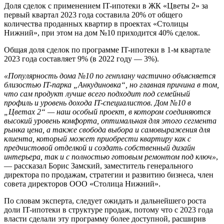
Доля сделок с применением IT-ипотеки в ЖК «Цветы 2» за
первый квартал 2023 года составила 20% от общего
количества проданных квартир в проектах «Столицы
Нижний», при этом на дом №10 приходится 40% сделок.
Общая доля сделок по программе IT-ипотеки в 1-м квартале
2023 года составляет 9% (в 2022 году — 3%).
«Популярность дома №10 по генплану частично объясняется
близостью IT-парка „Анкудиновка“, но главная причина в том,
что сам продукт лучше всего подходит под семейный
профиль и уровень дохода IT-специалистов. Дом №10 в
„Цветах 2“ — наш особый проект, в котором соединяются
высокий уровень комфорта, оптимальная для этого сегмента
рынка цена, а также свобода выбора и самовыражения для
клиента, который может приобрести квартиру как с
предчистовой отделкой и создать собственный дизайн
интерьера, так и с полностью готовым ремонтом под ключ»
,
— рассказал Борис Замский, заместитель генерального
директора по продажам, стратегии и развитию бизнеса, член
совета директоров ООО «Столица Нижний».
По словам эксперта, следует ожидать и дальнейшего роста
доли IT-ипотеки в структуре продаж, потому что с 2023 года
власти сделали эту программу более доступной, расширив