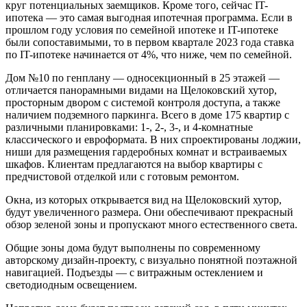
круг потенциальных заемщиков. Кроме того, сейчас IT-
ипотека — это самая выгодная ипотечная программа. Если в
прошлом году условия по семейной ипотеке и IT-ипотеке
были сопоставимыми, то в первом квартале 2023 года ставка
по IT-ипотеке начинается от 4%, что ниже, чем по семейной.
Дом №10 по генплану — односекционный в 25 этажей —
отличается панорамными видами на Щелоковский хутор,
просторным двором с системой контроля доступа, а также
наличием подземного паркинга. Всего в доме 175 квартир с
различными планировками: 1-, 2-, 3-, и 4-комнатные
классического и евроформата. В них спроектированы лоджии,
ниши для размещения гардеробных комнат и встраиваемых
шкафов. Клиентам предлагаются на выбор квартиры с
предчистовой отделкой или с готовым ремонтом.
Окна, из которых открывается вид на Щелоковский хутор,
будут увеличенного размера. Они обеспечивают прекрасный
обзор зеленой зоны и пропускают много естественного света.
Общие зоны дома будут выполнены по современному
авторскому дизайн-проекту, с визуально понятной поэтажной
навигацией. Подъезды — с витражным остеклением и
светодиодным освещением.