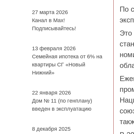
По с
27 марта 2026
экс
Канал в Мах!
Подписывайтесь!
Это 
ста
13 февраля 2026
ном
Семейная ипотека от 6% на
обла
квартиры СГ «Новый
Нижний»
Еже
про
22 января 2026
Нац
Дом № 11 (по генплану)
введен в эксплуатацию
сою
так
8 декабря 2025