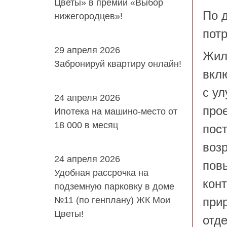
Цветы» в премии «Выбор
По 
нижегородцев»!
потр
29 апреля 2026
Жил
Забронируй квартиру онлайн!
вкл
с ул
24 апреля 2026
про
Ипотека на машино-место от
18 000 в месяц
пос
воз
24 апреля 2026
пов
Удобная рассрочка на
кон
подземную парковку в доме
№11 (по генплану) ЖК Мои
при
Цветы!
отд