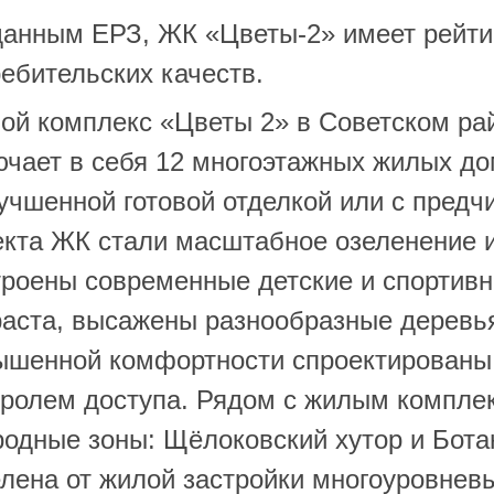
данным ЕРЗ, ЖК «Цветы-2» имеет рейтин
ебительских качеств.
ой комплекс «Цветы 2» в Советском ра
ючает в себя 12 многоэтажных жилых д
учшенной готовой отделкой или с предч
екта ЖК стали масштабное озеленение 
троены современные детские и спортив
раста, высажены разнообразные деревья
ышенной комфортности спроектированы
тролем доступа. Рядом с жилым компле
родные зоны: Щёлоковский хутор и Бота
елена от жилой застройки многоуровнев