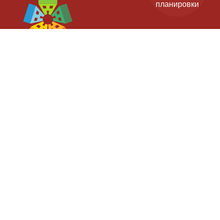
планировки
Застройщик: ООО СЗ "Старт-Строй" - дом 11, ООО СЗ "ИДК" - дом 9.
Проектные декларации на сайте наш.дом.рф.
Официальный сайт. Не является публичной офертой.
Гарантийный отдел
Согласие на
обработку Персональных данных